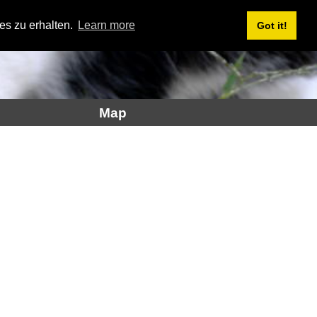
es zu erhalten.
Learn more
Got it!
Map