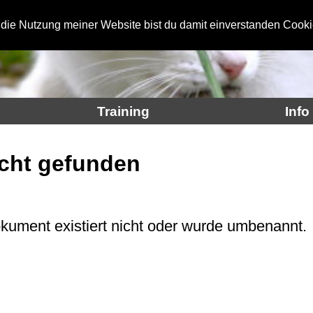
 die Nutzung meiner Website bist du damit einverstanden Cooki
Training
Info
cht gefunden
kument existiert nicht oder wurde umbenannt.