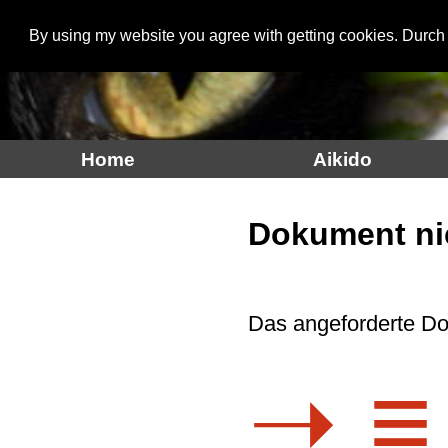
By using my website you agree with getting cookies. Durch
Aikidoinfo
Home
Aikido
Dokument ni
Das angeforderte Do
➝ ≡