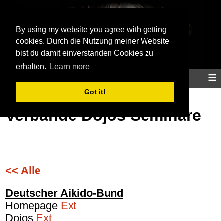
Aikidoinfo
By using my website you agree with getting
cookies. Durch die Nutzung meiner Website
bist du damit einverstanden Cookies zu
erhalten.
Learn more
≡
Home
Aikido
Training
Info
Map
Got it!
Verbände Dojos Seminare
<< Alle
Deutscher Aikido-Bund
Homepage
Ext
Dojos
Ext