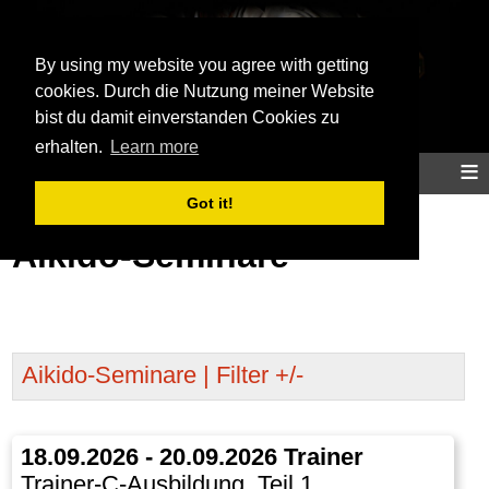
Aikidoinfo
By using my website you agree with getting
cookies. Durch die Nutzung meiner Website
bist du damit einverstanden Cookies zu
erhalten.
Learn more
≡
Home
Aikido
Training
Info
Map
Got it!
Aikido-Seminare
Aikido-Seminare | Filter +/-
18.09.2026 - 20.09.2026 Trainer
Trainer-C-Ausbildung, Teil 1