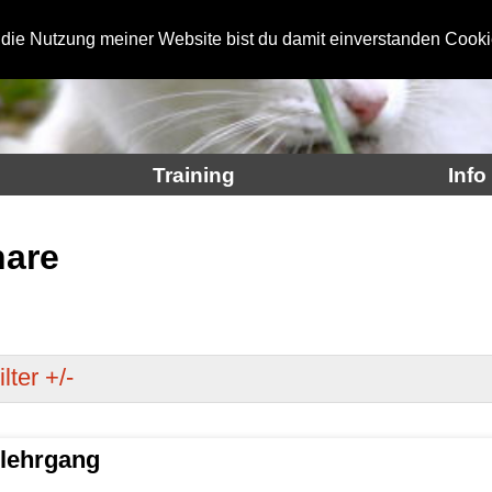
 die Nutzung meiner Website bist du damit einverstanden Cooki
Training
Info
nare
lter +/-
slehrgang