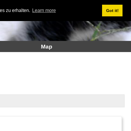
es zu erhalten.
Learn more
Got it!
Map