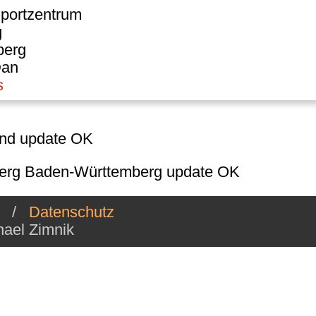
portzentrum
g
berg
Dan
s
und update OK
erg Baden-Württemberg update OK
/
Datenschutz
ael Zimnik