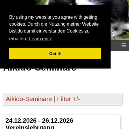
Aikidoinfo
By using my website you agree with getting
cookies. Durch die Nutzung meiner Website
bist du damit einverstanden Cookies zu
erhalten.
Learn more
≡
Home
Aikido
Training
Info
Map
Got it!
Aikido-Seminare
Aikido-Seminare | Filter +/-
24.12.2026 - 26.12.2026
Vereinslehrgang