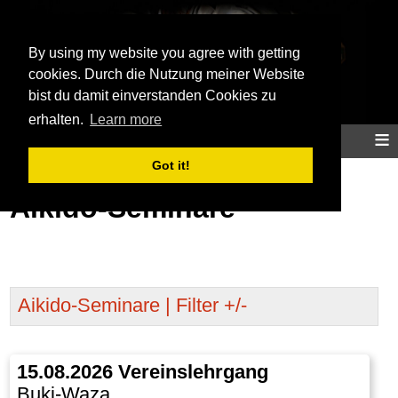
Aikidoinfo
By using my website you agree with getting
cookies. Durch die Nutzung meiner Website
bist du damit einverstanden Cookies zu
erhalten.
Learn more
≡
Home
Aikido
Training
Info
Map
Got it!
Aikido-Seminare
Aikido-Seminare | Filter +/-
15.08.2026 Vereinslehrgang
Buki-Waza