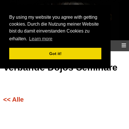
Aikidoinfo
By using my website you agree with getting
cookies. Durch die Nutzung meiner Website
bist du damit einverstanden Cookies zu
erhalten.
Learn more
≡
Home
Aikido
Training
Info
Map
Got it!
Verbände Dojos Seminare
<< Alle