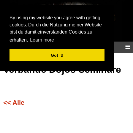
Aikidoinfo
By using my website you agree with getting
cookies. Durch die Nutzung meiner Website
bist du damit einverstanden Cookies zu
erhalten.
Learn more
≡
Home
Aikido
Training
Info
Map
Got it!
Verbände Dojos Seminare
<< Alle