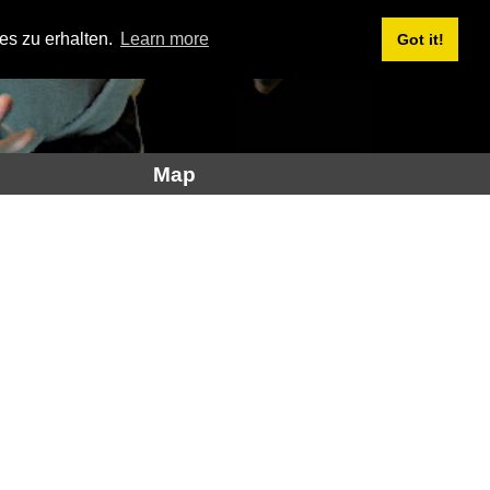
es zu erhalten.
Learn more
Got it!
Map