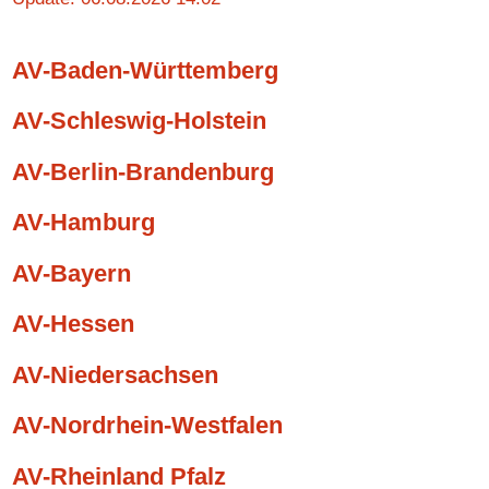
AV-Baden-Württemberg
AV-Schleswig-Holstein
AV-Berlin-Brandenburg
AV-Hamburg
AV-Bayern
AV-Hessen
AV-Niedersachsen
AV-Nordrhein-Westfalen
AV-Rheinland Pfalz