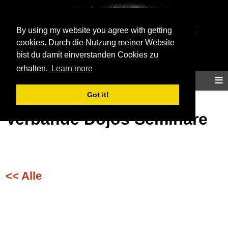
Aikidoinfo
By using my website you agree with getting
cookies. Durch die Nutzung meiner Website
bist du damit einverstanden Cookies zu
erhalten.
Learn more
≡
Home
Aikido
Training
Info
Map
Got it!
Verbände Dojos Seminare
<< Alle