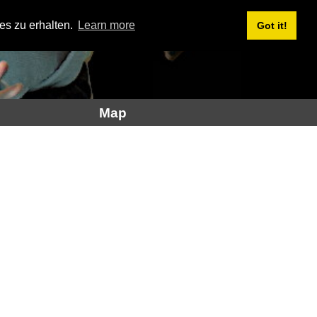
es zu erhalten.
Learn more
Got it!
Map