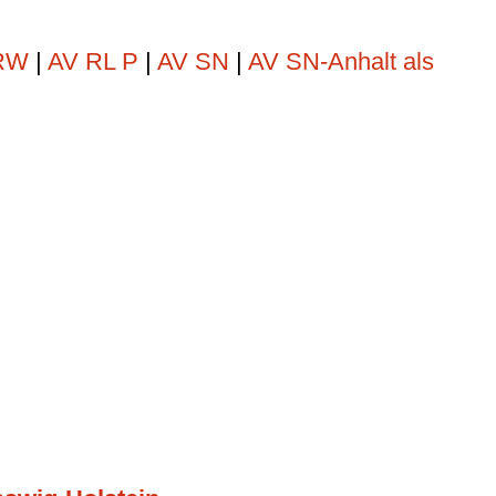
NRW
|
AV RL P
|
AV SN
|
AV SN-Anhalt als