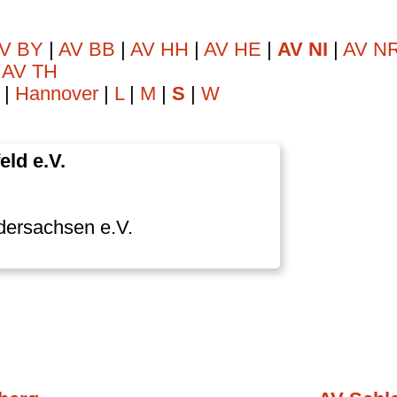
V BY
|
AV BB
|
AV HH
|
AV HE
|
AV NI
|
AV 
|
AV TH
|
Hannover
|
L
|
M
|
S
|
W
eld e.V.
dersachsen e.V.