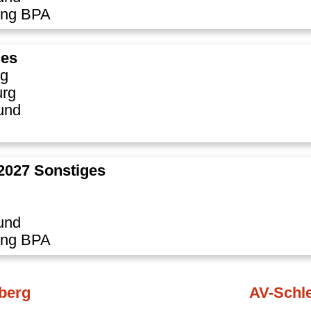
ung BPA
ges
g
rg
und
.2027 Sonstiges
und
ung BPA
berg
AV-Schle