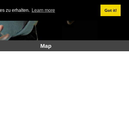
es zu erhalten.
Learn more
Got it!
Map