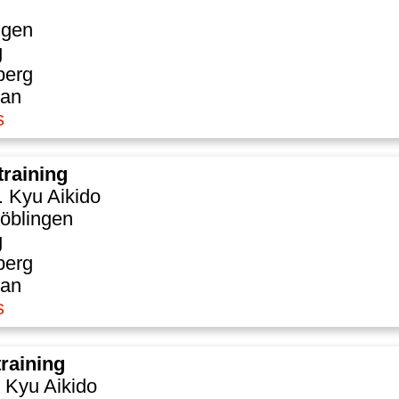
ngen
g
berg
Dan
s
training
. Kyu Aikido
öblingen
g
berg
Dan
s
training
. Kyu Aikido