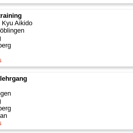
training
. Kyu Aikido
öblingen
g
berg
s
slehrgang
ngen
g
berg
Dan
s