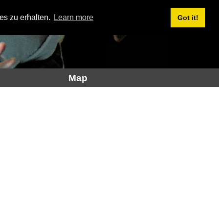
es zu erhalten.
Learn more
Got it!
Map