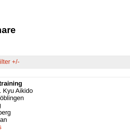
nare
lter +/-
training
. Kyu Aikido
öblingen
g
berg
Dan
s