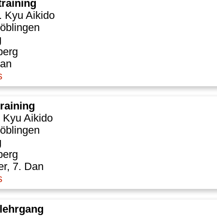
raining
. Kyu Aikido
öblingen
g
berg
Dan
s
training
. Kyu Aikido
öblingen
g
berg
r, 7. Dan
s
slehrgang