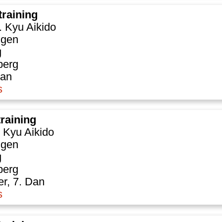
training
. Kyu Aikido
ngen
g
berg
Dan
s
training
. Kyu Aikido
ngen
g
berg
r, 7. Dan
s