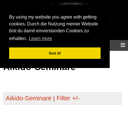
Aikidoinfo
By using my website you agree with getting
cookies. Durch die Nutzung meiner Website
bist du damit einverstanden Cookies zu
erhalten.
Learn more
≡
Home
Aikido
Training
Info
Map
Got it!
Aikido-Seminare
Aikido-Seminare | Filter +/-